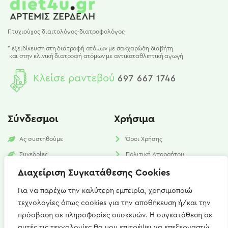
Πτυχιούχος διαιτολόγος-διατροφολόγος
* εξειδίκευση στη διατροφή ατόμων με σακχαρώδη διαβήτη
και
στην κλινική διατροφή ατόμων με αντικαταθλιπτική αγωγή
Κλείσε ραντεβού
697 667 1746
Σύνδεσμοι
Χρήσιμα
Ας συστηθούμε
Όροι Χρήσης
Συνεδρίες
Πολιτική Απορρήτου
Υπηρεσίες
Πολιτική Cookies​
Διαχείριση Συγκατάθεσης Cookies
Νέα
FAQ
Για να παρέχω την καλύτερη εμπειρία, χρησιμοποιώ
τεχνολογίες όπως cookies για την αποθήκευση ή/και την
Επικοινωνία
πρόσβαση σε πληροφορίες συσκευών. Η συγκατάθεση σε
αυτές τις τεχνολογίες θα μου επιτρέψει να επεξεργαστώ