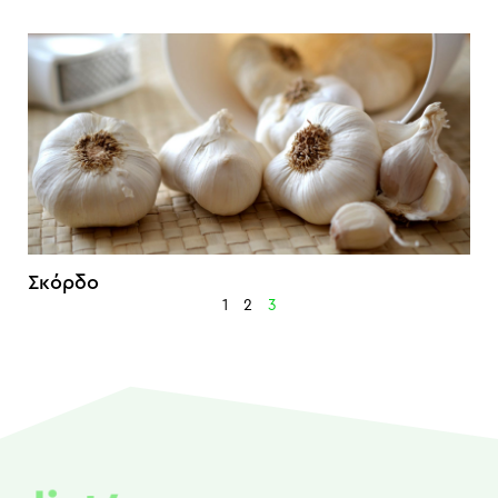
Σκόρδo
1
2
3