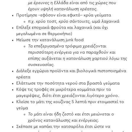
με έρευνες η Ελλάδα είναι από τις χώρες που
έχουν υψηλή κατανάλωση κρέατος.
Προτίμησε –εφόσον είναι εφικτό– κρύα γεύματα
π.χ. κρύο τοστ, κρύο σάντουιτς, ωμά λαχανικά
Επίλεξε εποχιακά φρούτα και λαχανικά (και όχι
μεγαλωμένα σε θερμοκήπιο)
Μείωσε την κατανάλωση junk food
Τα επεξεργασμένα τρόφιμα χρειάζονται
περισσότερη ενέργεια για να παραχθούν και
επίσης αυξάνεται η κατανάλωση χαρτιού λόγω της
συσκευασίας.
Διάλεξε εγχώρια προϊόντα και βιολογικά πιστοποιημένα
κρέατα
Ελάττωσε την ποσότητα νερού στα βραστά γεύματα
Κόψε τις τροφές σε μικρότερα κομμάτια πριν τα
μαγειρέψεις,
διότι έτσι χρειάζονται λιγότερο χρόνο.
Κλείσε το μάτι της κουζίνας 5 λεπτά πριν ετοιμαστεί το
γεύμα
Το μάτι είναι ήδη ζεστό και έτσι μειώνεται ο
χρόνος κατανάλωσης και ενέργειας.
Σκέπασε με καπάκι την κατσαρόλα
έτσι ώστε να