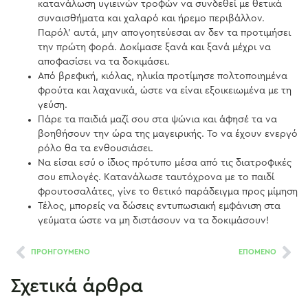
κατανάλωση υγιεινών τροφών να συνδεθεί με θετικά
συναισθήματα και χαλαρό και ήρεμο περιβάλλον.
Παρόλ’ αυτά, μην απογοητεύεσαι αν δεν τα προτιμήσει
την πρώτη φορά. Δοκίμασε ξανά και ξανά μέχρι να
αποφασίσει να τα δοκιμάσει.
Από βρεφική, κιόλας, ηλικία προτίμησε πολτοποιημένα
φρούτα και λαχανικά, ώστε να είναι εξοικειωμένα με τη
γεύση.
Πάρε τα παιδιά μαζί σου στα ψώνια και άφησέ τα να
βοηθήσουν την ώρα της μαγειρικής. Το να έχουν ενεργό
ρόλο θα τα ενθουσιάσει.
Να είσαι εσύ ο ίδιος πρότυπο μέσα από τις διατροφικές
σου επιλογές. Κατανάλωσε ταυτόχρονα με το παιδί
φρουτοσαλάτες, γίνε το θετικό παράδειγμα προς μίμηση
Τέλος, μπορείς να δώσεις εντυπωσιακή εμφάνιση στα
γεύματα ώστε να μη διστάσουν να τα δοκιμάσουν!
ΠΡΟΗΓΟΥΜΕΝΟ
ΕΠΟΜΕΝΟ
Σχετικά άρθρα