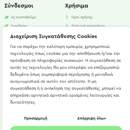
Σύνδεσμοι
Χρήσιμα
Ας συστηθούμε
Όροι Χρήσης
Συνεδρίες
Πολιτική Απορρήτου
Υπηρεσίες
Πολιτική Cookies​
Διαχείριση Συγκατάθεσης Cookies
Νέα
FAQ
Για να παρέχω την καλύτερη εμπειρία, χρησιμοποιώ
τεχνολογίες όπως cookies για την αποθήκευση ή/και την
Επικοινωνία
πρόσβαση σε πληροφορίες συσκευών. Η συγκατάθεση σε
αυτές τις τεχνολογίες θα μου επιτρέψει να επεξεργαστώ
Καισαρείας 15, Αθήνα 115 27
δεδομένα όπως συμπεριφορά περιήγησης ή μοναδικά
+(30) 697 667 1746
αναγνωριστικά σε αυτόν τον ιστότοπο. Η μη
συγκατάθεση ή η ανάκληση της συγκατάθεσης, μπορεί να
artemis.zerdeli@gmail.com
επηρεάσει αρνητικά αρνητικά ορισμένες λειτουργίες και
Δευ - Παρ : 09:00 - 21:00
δυνατότητες.
Copyright © 2022 diet4u.gr | Άρτεμις Ζερδελή
Προσαρμογή
Απόρριψη όλων