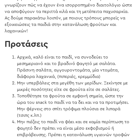
γνωρίζουν πώς να έχουν ένα ισορροπημένο διαιτολόγιο ώστε
να αποφύγουν τα περιττά κιλά και τη μετέπειτα παχυσαρκία.
Ας δούμε παρακάτω λοιπόν, με ποιους τρόπους μπορείς να
εξοικειώσεις τα παιδιά στην κατανάλωση φρούτων και
λαχανικών!
Προτάσεις
Αρχικά, καλό είναι το παιδί, να συνοδεύει το
μεσημεριανό και το βραδινό φαγητό με σαλάτα.
Πράσινη σαλάτα, αγγουροντομάτα, μία ντομάτα,
διάφορα λαχανικά, (πιπεριές, κρεμμύδια)
Μην υπερβάλεις στα μεγέθη των μερίδων. Ξεκίνησε με
μικρές ποσότητες είτε σε φρούτα είτε σε σαλάτες.
Τοποθέτησε τα φρούτα σε εμφανή σημεία, ώστε την
ώρα του snack το παιδί να τα δει και να τα προτιμήσει.
Μην φέρνεις στο σπίτι τρόφιμα πλούσια σε λιπαρά
(τσιπς κ.λπ.)
Μην πιέζεις το παιδί να φάει και σε καμία περίπτωση το
φαγητό δεν πρέπει να είναι μέσο εκφοβισμού ή
επιβράβευσης. Πρέπει η κατανάλωση υγιεινών τροφών