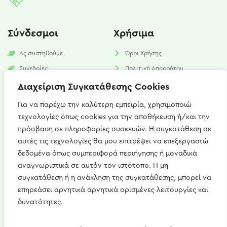
Σύνδεσμοι
Χρήσιμα
Ας συστηθούμε
Όροι Χρήσης
Συνεδρίες
Πολιτική Απορρήτου
Υπηρεσίες
Πολιτική Cookies​
Διαχείριση Συγκατάθεσης Cookies
Νέα
FAQ
Για να παρέχω την καλύτερη εμπειρία, χρησιμοποιώ
τεχνολογίες όπως cookies για την αποθήκευση ή/και την
Επικοινωνία
πρόσβαση σε πληροφορίες συσκευών. Η συγκατάθεση σε
αυτές τις τεχνολογίες θα μου επιτρέψει να επεξεργαστώ
Καισαρείας 15, Αθήνα 115 27
δεδομένα όπως συμπεριφορά περιήγησης ή μοναδικά
+(30) 697 667 1746
αναγνωριστικά σε αυτόν τον ιστότοπο. Η μη
συγκατάθεση ή η ανάκληση της συγκατάθεσης, μπορεί να
artemis.zerdeli@gmail.com
επηρεάσει αρνητικά αρνητικά ορισμένες λειτουργίες και
Δευ - Παρ : 09:00 - 21:00
δυνατότητες.