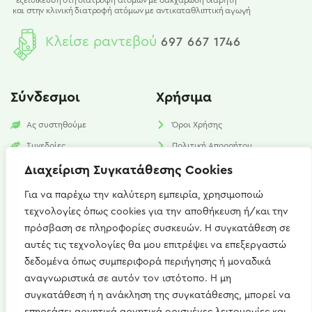
* εξειδίκευση στη διατροφή ατόμων με σακχαρώδη διαβήτη
και
στην κλινική διατροφή ατόμων με αντικαταθλιπτική αγωγή
Κλείσε ραντεβού
697 667 1746
Σύνδεσμοι
Χρήσιμα
Ας συστηθούμε
Όροι Χρήσης
Συνεδρίες
Πολιτική Απορρήτου
Υπηρεσίες
Πολιτική Cookies​
Διαχείριση Συγκατάθεσης Cookies
Νέα
FAQ
Για να παρέχω την καλύτερη εμπειρία, χρησιμοποιώ
τεχνολογίες όπως cookies για την αποθήκευση ή/και την
Επικοινωνία
πρόσβαση σε πληροφορίες συσκευών. Η συγκατάθεση σε
αυτές τις τεχνολογίες θα μου επιτρέψει να επεξεργαστώ
Καισαρείας 15, Αθήνα 115 27
δεδομένα όπως συμπεριφορά περιήγησης ή μοναδικά
+(30) 697 667 1746
αναγνωριστικά σε αυτόν τον ιστότοπο. Η μη
συγκατάθεση ή η ανάκληση της συγκατάθεσης, μπορεί να
artemis.zerdeli@gmail.com