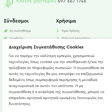
Κλείσε ραντεβού
697 667 1746
Σύνδεσμοι
Χρήσιμα
Ας συστηθούμε
Όροι Χρήσης
Συνεδρίες
Πολιτική Απορρήτου
Υπηρεσίες
Πολιτική Cookies​
Διαχείριση Συγκατάθεσης Cookies
Νέα
FAQ
Για να παρέχω την καλύτερη εμπειρία, χρησιμοποιώ
τεχνολογίες όπως cookies για την αποθήκευση ή/και την
Επικοινωνία
πρόσβαση σε πληροφορίες συσκευών. Η συγκατάθεση σε
αυτές τις τεχνολογίες θα μου επιτρέψει να επεξεργαστώ
Καισαρείας 15, Αθήνα 115 27
δεδομένα όπως συμπεριφορά περιήγησης ή μοναδικά
+(30) 697 667 1746
αναγνωριστικά σε αυτόν τον ιστότοπο. Η μη
συγκατάθεση ή η ανάκληση της συγκατάθεσης, μπορεί να
artemis.zerdeli@gmail.com
επηρεάσει αρνητικά αρνητικά ορισμένες λειτουργίες και
Δευ - Παρ : 09:00 - 21:00
δυνατότητες.