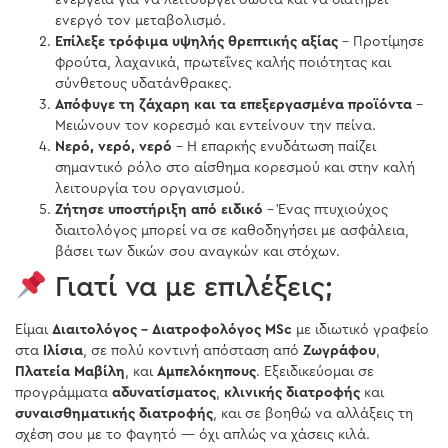
ενεργό τον μεταβολισμό.
Επίλεξε τρόφιμα υψηλής θρεπτικής αξίας
– Προτίμησε
φρούτα, λαχανικά, πρωτεΐνες καλής ποιότητας και
σύνθετους υδατάνθρακες.
Απόφυγε τη ζάχαρη και τα επεξεργασμένα προϊόντα
–
Μειώνουν τον κορεσμό και εντείνουν την πείνα.
Νερό, νερό, νερό
– Η επαρκής ενυδάτωση παίζει
σημαντικό ρόλο στο αίσθημα κορεσμού και στην καλή
λειτουργία του οργανισμού.
Ζήτησε υποστήριξη από ειδικό
– Ένας πτυχιούχος
διαιτολόγος μπορεί να σε καθοδηγήσει με ασφάλεια,
βάσει των δικών σου αναγκών και στόχων.
Γιατί να με επιλέξεις;
Είμαι
Διαιτολόγος – Διατροφολόγος MSc
με ιδιωτικό γραφείο
στα
Ιλίσια
, σε πολύ κοντινή απόσταση από
Ζωγράφου
,
Πλατεία Μαβίλη
, και
Αμπελόκηπους
. Εξειδικεύομαι σε
προγράμματα
αδυνατίσματος
,
κλινικής διατροφής
και
συναισθηματικής διατροφής
, και σε βοηθώ να αλλάξεις τη
σχέση σου με το φαγητό — όχι απλώς να χάσεις κιλά.