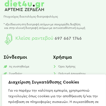
Πτυχιούχος διαιτολόγος-διατροφολόγος
* εξειδίκευση στη διατροφή ατόμων με σακχαρώδη διαβήτη
και
στην κλινική διατροφή ατόμων με αντικαταθλιπτική αγωγή
Κλείσε ραντεβού
697 667 1746
Σύνδεσμοι
Χρήσιμα
Ας συστηθούμε
Όροι Χρήσης
Συνεδρίες
Πολιτική Απορρήτου
Υπηρεσίες
Πολιτική Cookies​
Διαχείριση Συγκατάθεσης Cookies
Νέα
FAQ
Για να παρέχω την καλύτερη εμπειρία, χρησιμοποιώ
τεχνολογίες όπως cookies για την αποθήκευση ή/και την
Επικοινωνία
πρόσβαση σε πληροφορίες συσκευών. Η συγκατάθεση σε