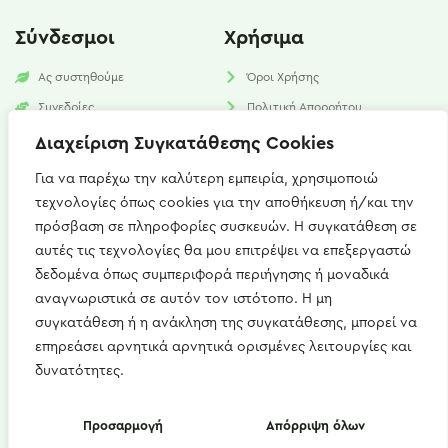
Σύνδεσμοι
Χρήσιμα
Ας συστηθούμε
Όροι Χρήσης
Συνεδρίες
Πολιτική Απορρήτου
Υπηρεσίες
Πολιτική Cookies​
Διαχείριση Συγκατάθεσης Cookies
Νέα
FAQ
Για να παρέχω την καλύτερη εμπειρία, χρησιμοποιώ
τεχνολογίες όπως cookies για την αποθήκευση ή/και την
Επικοινωνία
πρόσβαση σε πληροφορίες συσκευών. Η συγκατάθεση σε
αυτές τις τεχνολογίες θα μου επιτρέψει να επεξεργαστώ
Καισαρείας 15, Αθήνα 115 27
δεδομένα όπως συμπεριφορά περιήγησης ή μοναδικά
+(30) 697 667 1746
αναγνωριστικά σε αυτόν τον ιστότοπο. Η μη
συγκατάθεση ή η ανάκληση της συγκατάθεσης, μπορεί να
artemis.zerdeli@gmail.com
επηρεάσει αρνητικά αρνητικά ορισμένες λειτουργίες και
Δευ - Παρ : 09:00 - 21:00
δυνατότητες.
Copyright © 2022 diet4u.gr | Άρτεμις Ζερδελή
Προσαρμογή
Απόρριψη όλων