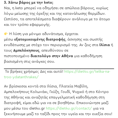
3. Χάνω βάρος με την keto;
Ναι, η keto μπορεί να οδηγήσει σε απώλεια βάρους, κυρίως
λόγω μείωσης της όρεξης και της κατανάλωσης θερμίδων.
Ωστόσο, τα αποτελέσματα διαφέρουν ανάλογα με το άτομο
και τον τρόπο εφαρμογής.
Η λύση για μόνιμο αδυνάτισμα, έρχεται
μέσω
εξατομικευμένης διατροφής
, άσκησης και σωστής
ενυδάτωσης με στόχο τον περιορισμό της. Αν ζεις στα
Ιλίσια
ή
τους
Αμπελόκηπους
, απευθύνσου σε
πιστοποιημένο
διαιτολόγο στην Αθήνα
για καθοδήγηση
βασισμένη στις ανάγκες σου.
Το βρήκες χρήσιμο; Δες και αυτό!
https://diet4u.gr/telika-na-
troo-ydatanthrakes/
Αν βρίσκεσαι κοντά στα Ιλίσια, Πλατεία Μαβίλη,
Αμπελοκήπους Κολωνάκι, Γκύζη, Γουδί, Ψυχικό ή στο Κέντρο
της Αθήνας και αναζητάς επαγγελματική καθοδήγηση στη
διατροφή, είμαι εδώ για να σε βοηθήσω. Επικοινώνησε μαζί
μου μέσω του diet4u.gr
https://diet4u.gr/contact/
για να
ξεκινήσουμε μαζί το ταξίδι προς την υγεία και την ευεξία σου!