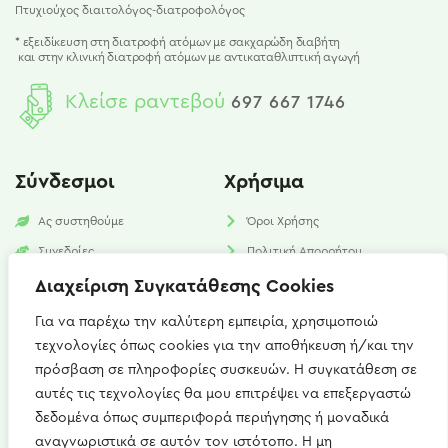
Πτυχιούχος διαιτολόγος-διατροφολόγος
* εξειδίκευση στη διατροφή ατόμων με σακχαρώδη διαβήτη
και
στην κλινική διατροφή ατόμων με αντικαταθλιπτική αγωγή
Κλείσε ραντεβού
697 667 1746
Σύνδεσμοι
Χρήσιμα
Ας συστηθούμε
Όροι Χρήσης
Συνεδρίες
Πολιτική Απορρήτου
Υπηρεσίες
Πολιτική Cookies​
Διαχείριση Συγκατάθεσης Cookies
Νέα
FAQ
Για να παρέχω την καλύτερη εμπειρία, χρησιμοποιώ
τεχνολογίες όπως cookies για την αποθήκευση ή/και την
Επικοινωνία
πρόσβαση σε πληροφορίες συσκευών. Η συγκατάθεση σε
αυτές τις τεχνολογίες θα μου επιτρέψει να επεξεργαστώ
Καισαρείας 15, Αθήνα 115 27
δεδομένα όπως συμπεριφορά περιήγησης ή μοναδικά
+(30) 697 667 1746
αναγνωριστικά σε αυτόν τον ιστότοπο. Η μη