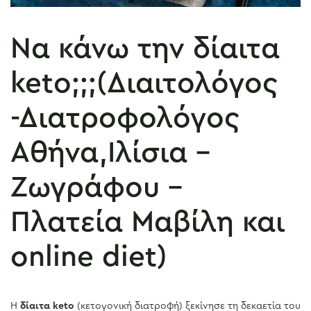
Να κάνω την δίαιτα
keto;;;(Διαιτολόγος
-Διατροφολόγος
Aθήνα,Ιλίσια –
Ζωγράφου –
Πλατεία Μαβίλη και
online diet)
Η
δίαιτα keto
(κετογονική διατροφή) ξεκίνησε τη δεκαετία του