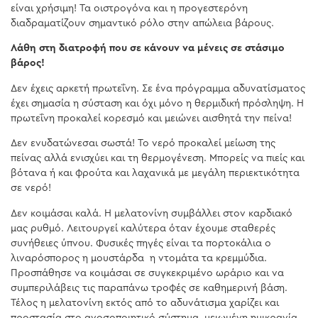
είναι χρήσιμη! Τα οιστρογόνα και η προγεστερόνη
διαδραματίζουν σημαντικό ρόλο στην απώλεια βάρους.
Λάθη στη διατροφή που σε κάνουν να μένεις σε στάσιμο
βάρος!
Δεν έχεις αρκετή πρωτεΐνη. Σε ένα πρόγραμμα αδυνατίσματος
έχει σημασία η σύσταση και όχι μόνο η θερμιδική πρόσληψη. Η
πρωτεΐνη προκαλεί κορεσμό και μειώνει αισθητά την πείνα!
Δεν ενυδατώνεσαι σωστά! Το νερό προκαλεί μείωση της
πείνας αλλά ενισχύει και τη θερμογένεση. Μπορείς να πιείς και
βότανα ή και φρούτα και λαχανικά με μεγάλη περιεκτικότητα
σε νερό!
Δεν κοιμάσαι καλά. Η μελατονίνη συμβάλλει στον καρδιακό
μας ρυθμό. Λειτουργεί καλύτερα όταν έχουμε σταθερές
συνήθειες ύπνου. Φυσικές πηγές είναι τα πορτοκάλια ο
λιναρόσπορος η μουστάρδα η ντομάτα τα κρεμμύδια.
Προσπάθησε να κοιμάσαι σε συγκεκριμένο ωράριο και να
συμπεριλάβεις τις παραπάνω τροφές σε καθημερινή βάση.
Τέλος η μελατονίνη εκτός από το αδυνάτισμα χαρίζει και
προστασία στο ανοσοποιητικό σύστημα, μειωμένη ημικρανία