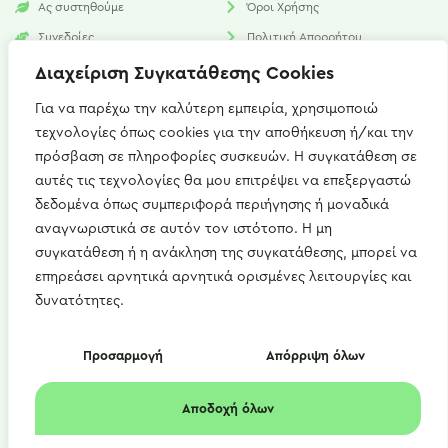
Ας συστηθούμε
Όροι Χρήσης
Συνεδρίες
Πολιτική Απορρήτου
Υπηρεσίες
Πολιτική Cookies​
Διαχείριση Συγκατάθεσης Cookies
Νέα
FAQ
Για να παρέχω την καλύτερη εμπειρία, χρησιμοποιώ
τεχνολογίες όπως cookies για την αποθήκευση ή/και την
Επικοινωνία
πρόσβαση σε πληροφορίες συσκευών. Η συγκατάθεση σε
αυτές τις τεχνολογίες θα μου επιτρέψει να επεξεργαστώ
Καισαρείας 15, Αθήνα 115 27
δεδομένα όπως συμπεριφορά περιήγησης ή μοναδικά
+(30) 697 667 1746
αναγνωριστικά σε αυτόν τον ιστότοπο. Η μη
συγκατάθεση ή η ανάκληση της συγκατάθεσης, μπορεί να
artemis.zerdeli@gmail.com
επηρεάσει αρνητικά αρνητικά ορισμένες λειτουργίες και
Δευ - Παρ : 09:00 - 21:00
δυνατότητες.
Copyright © 2022 diet4u.gr | Άρτεμις Ζερδελή
Προσαρμογή
Απόρριψη όλων
Αποδοχή όλων
Made with
♥
in Lesvos by
Motan Graphic Design