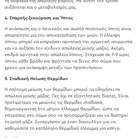
τη διάρκεια της απώλειας βάρους. Με αυτόν τον τρόπο
αυξάνεται και ο μεταβολισμός μας.
4. Επαρκής ξεκούραση και Ύπνος
Η ανάπαυση και ο ποιοτικός και σωστά ποσοτικός ύπνος είναι
απαραίτητα για την αποκατάσταση των μυών. Η έλλειψη
ύπνου μπορεί να επηρεάσει αρνητικά την ορμονική ισορροπία
και να αυξήσει τον κίνδυνο απώλειας μυϊκής μάζας. Ακόμη,
επιδρά αρνητικά στην απώλεια λίπους. Στόχευσε σε 7-9 ώρες
ύπνου κάθε βράδυ και φρόντισε να δίνεις στο σώμα σου
χρόνο για ανάκαμψη μεταξύ των προπονήσεων.
5. Σταδιακή Μείωση Θερμίδων
Η απότομη μείωση των θερμίδων μπορεί να οδηγήσει σε
απώλεια μυϊκής μάζας. Πες όχι σε εξαντλητικές δίαιτες. Είναι
προτιμότερο να μειώνεις τις θερμίδες σταδιακά,
δημιουργώντας ένα μέτριο έλλειμμα θερμίδων, ώστε να
επιτρέπεις στο σώμα σου να προσαρμόζεται και να διατηρεί
τη μυϊκή μάζα. Συνεργάσου με έναν διαιτολόγο για να
καθορίσετε το κατάλληλο θερμιδικό έλλειμμα για εσένα.