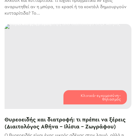
Αλκοόλ και κυτταρίτιδα: τι ισχύει πραγματικά Αν έχεις
αναρωτηθεί αν η μπύρα, το κρασί ή τα κοκτέιλ δημιουργούν
κυτταρίτιδα? Το...
Κλινικά–εγκυμοσύνη–
θηλασμός
Θυρεοειδής και διατροφή: τι πρέπει να ξέρεις
(Διαιτολόγος Αθήνα – Ιλίσια – Ζωγράφου)
Ο θυρεοειδής είναι ένας μικρός αδένας στον λαιμό, αλλά η