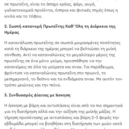
σε πρωτεΐνη, είναι το άπαχο κρέας, ψάρι, αυγά,
γαλακτοκομικά προϊόντα, όσπρια και φυτικές πηγές όπως η
κινόα και το τόφου.
2. Σωστή κατανομή Πρωτεΐνης Καθ’ Όλη τη Διάρκεια της
Ημέρας
Η κατανάλωση πρωτεΐνης σε σωστά μοιρασμένες ποσότητες
κατά τη διάρκεια της ημέρας μπορεί να βελτιώσει τη μυϊκή
σύνθεση. Αντί να καταναλώνεις το μεγαλύτερο μέρος της
πρωτεΐνης σε ένα μόνο γεύμα, προσπάθησε να την
κατανείμεις σε όλα τα γεύματα και σνακ. Για παράδειγμα,
φρόντισε να καταναλώνεις πρωτεΐνη στο πρωινό, το
μεσημεριανό, το δείπνο και τα ενδιάμεσα σνακ. Με αυτόν τον
τρόπο μειώνεις και την πείνα.
3. Συνδυασμός Δίαιτας με Άσκηση
Η άσκηση με βάρη και αντιστάσεις είναι από τα πιο σημαντικά
για τη διατήρηση αλλά και την αύξηση της μυϊκής μάζας. Η
τήρηση προπόνησης με αντιστάσεις και βάρη 2-3 φορές την
εβδομάδα μπορεί να βοηθήσει στη διατήρηση των μυών κατά