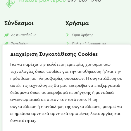
Σύνδεσμοι
Χρήσιμα
Ας συστηθούμε
Όροι Χρήσης
Συνεδρίες
Πολιτική Απορρήτου
Υπηρεσίες
Πολιτική Cookies​
Διαχείριση Συγκατάθεσης Cookies
Νέα
FAQ
Για να παρέχω την καλύτερη εμπειρία, χρησιμοποιώ
τεχνολογίες όπως cookies για την αποθήκευση ή/και την
Επικοινωνία
πρόσβαση σε πληροφορίες συσκευών. Η συγκατάθεση σε
αυτές τις τεχνολογίες θα μου επιτρέψει να επεξεργαστώ
Καισαρείας 15, Αθήνα 115 27
δεδομένα όπως συμπεριφορά περιήγησης ή μοναδικά
+(30) 697 667 1746
αναγνωριστικά σε αυτόν τον ιστότοπο. Η μη
συγκατάθεση ή η ανάκληση της συγκατάθεσης, μπορεί να
artemis.zerdeli@gmail.com
επηρεάσει αρνητικά αρνητικά ορισμένες λειτουργίες και
Δευ - Παρ : 09:00 - 21:00
δυνατότητες.