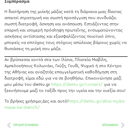
Συμπέρασμα
Η διατήρηση της μυϊκής μάζας κατά τη διάρκεια μιας δίαιτας
απαιτεί στρατηγική και σωστή προσέγγιση που συνδυάζει
σωστή διατροφή, άσκηση και ανάπαυση. Εστιάζοντας στην
επαρκή και ισομερή πρόσληψη πρωτεΐνης, ενσωματώνοντας
ασκήσεις αντίστασης και εξασφαλίζοντας ποιοτικό ύπνο,
μπορείς να επιτύχεις τους στόχους απώλειας βάρους χωρίς να
θυσιάσεις τη μυϊκή σου μάζα.
Αν βρίσκεσαι κοντά στα των Ιλίσια, Πλατεία Μαβίλη,
Αμπελοκήπους Κολωνάκι, Γκύζη, Γουδί, Ψυχικό ή στο Κέντρο
της Αθήνας και αναζητάς επαγγελματική καθοδήγηση στη
διατροφή, είμαι εδώ για να σε βοηθήσω. Επικοινώνησε μαζί
μου μέσω του diet4u.gr
https://diet4u.gr/contact/
για να
ξεκινήσουμε μαζί το ταξίδι προς την υγεία και την ευεξία σου!
To βρήκες χρήσιμο;Δες και αυτό!
https://diet4u.gr/afxisi-myikis-
mazas-kai-diatrofi/
ΠΡΟΗΓΟΥΜΕΝΟ
ΕΠΟΜΕΝΟ