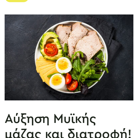
Αύξηση Μυϊκής
μάζας και διατροφή!