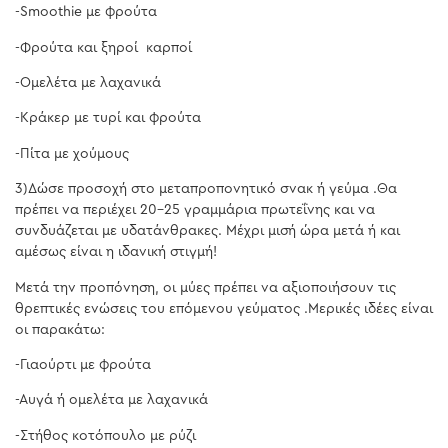
-Smoothie με φρούτα
-Φρούτα και ξηροί καρποί
-Ομελέτα με λαχανικά
-Κράκερ με τυρί και φρούτα
-Πίτα με χούμους
3)Δώσε προσοχή στο μεταπροπονητικό σνακ ή γεύμα .Θα
πρέπει να περιέχει 20-25 γραμμάρια πρωτεΐνης και να
συνδυάζεται με υδατάνθρακες. Μέχρι μισή ώρα μετά ή και
αμέσως είναι η ιδανική στιγμή!
Μετά την προπόνηση, οι μύες πρέπει να αξιοποιήσουν τις
θρεπτικές ενώσεις του επόμενου γεύματος .Μερικές ιδέες είναι
οι παρακάτω:
-Γιαούρτι με φρούτα
-Αυγά ή ομελέτα με λαχανικά
-Στήθος κοτόπουλο με ρύζι