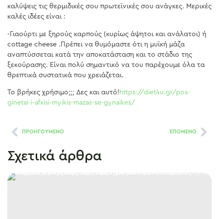
καλύψεις τις θερμιδικές σου πρωτεϊνικές σου ανάγκες. Μερικές
καλές ιδέες είναι :
-Γιαούρτι με ξηρούς καρπούς (κυρίως άψητοι και ανάλατοι) ή
cottage cheese .Πρέπει να θυμόμαστε ότι η μυϊκή μάζα
αναπτύσσεται κατά την αποκατάσταση και το στάδιο της
ξεκούρασης. Είναι πολύ σημαντικό να του παρέχουμε όλα τα
θρεπτικά συστατικά που χρειάζεται.
Το βρήκες χρήσιμο;;; Δες και αυτό!
https://diet4u.gr/pos-
ginetai-i-afxisi-myikis-mazas-se-gynaikes/
ΠΡΟΗΓΟΥΜΕΝΟ
ΕΠΟΜΕΝΟ
Σχετικά άρθρα