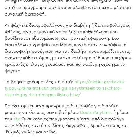
καθημερινότητα. Τα φρούτα μπορούν να υπάρχουν μέσα σε
αυτό το πρόγραμμα, αρκεί να υπολογίζονται σωστά μέσα στη
συνολική διατροφή.
Αν ψάχνετε διατροφολόγους για διαβήτη ή διατροφολόγους
Αθήνας, είναι σημαντικό να επιλέξετε καθοδήγηση που
βασίζεται σε εξατομίκευση και πρακτική εφαρμογή. Στο
διαιτολογικό γραφείο στα Ιλίσια, κοντά στον Ζωγράφου, η
διατροφική προσέγγιση για τον διαβήτη προσαρμόζεται στις
ανάγκες κάθε ατόμου, με στόχο καλύτερη ρύθμιση σακχάρου,
πρακτικές επιλογές γευμάτων και πιο σταθερή σχέση με το
φαγητό.
Το βρήκες χρήσιμο; Δες και αυτό:
https://diet4u.gr/diavitis-
typou-2-ti-na-tros-stin-praxi-gia-na-rythmiseis-to-sakcharo-
diaitologos-diatrofologos-ilisia-athina/
Για εξατομικευμένο πρόγραμμα διατροφής για διαβήτη,
μπορείς να κλείσεις ραντεβού μέσω
DoctorAnytime.
ή μέσω
του
site
Οι συνεδρίες πραγματοποιούνται από διαιτολόγο
στην Αθήνα, κοντά σε Ιλίσια, Ζωγράφου, Αμπελόκηπους και
Ψυχικό, καθώς και online.