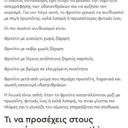
Ο σωστός συνδυασμός έχει στόχο να μειώσει την ταχύτητα
απορρόφησης των υδατανθράκων και να αυξήσει τον
κορεσμό. Για τον λόγο αυτό, το φρούτο μπορεί να συνδυαστεί
με πηγή πρωτεΐνης, καλά λιπαρά ή περισσότερες φυτικές ίνες.
Οι πιο σωστοί συνδυασμοί είναι:
Φρούτο με γιαούρτι χωρίς ζάχαρη
Φρούτο με κεφίρ χωρίς ζάχαρη
Φρούτο με λίγους ανάλατους ξηρούς καρπούς
Φρούτο με βρώμη σε ελεγχόμενη ποσότητα
Φρούτο μετά από γεύμα που περιέχει πρωτεΐνη, λαχανικά και
σωστή κατανομή υδατανθράκων
Η λογική είναι απλή: όταν το φρούτο καταναλώνεται μαζί με
πρωτεΐνη, φυτικές ίνες ή καλά λιπαρά, το σνακ γίνεται πιο
πλήρες και η γλυκόζη του αίματος επηρεάζεται πιο σταδιακά.
Τι να προσέχεις στους