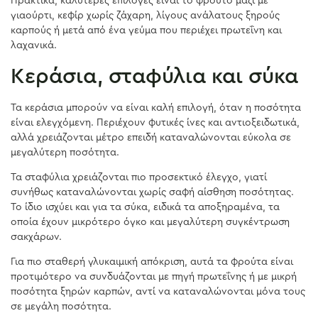
Πρακτικά, καλύτερες επιλογές είναι το φρούτο μαζί με
γιαούρτι, κεφίρ χωρίς ζάχαρη, λίγους ανάλατους ξηρούς
καρπούς ή μετά από ένα γεύμα που περιέχει πρωτεΐνη και
λαχανικά.
Κεράσια, σταφύλια και σύκα
Τα κεράσια μπορούν να είναι καλή επιλογή, όταν η ποσότητα
είναι ελεγχόμενη. Περιέχουν φυτικές ίνες και αντιοξειδωτικά,
αλλά χρειάζονται μέτρο επειδή καταναλώνονται εύκολα σε
μεγαλύτερη ποσότητα.
Τα σταφύλια χρειάζονται πιο προσεκτικό έλεγχο, γιατί
συνήθως καταναλώνονται χωρίς σαφή αίσθηση ποσότητας.
Το ίδιο ισχύει και για τα σύκα, ειδικά τα αποξηραμένα, τα
οποία έχουν μικρότερο όγκο και μεγαλύτερη συγκέντρωση
σακχάρων.
Για πιο σταθερή γλυκαιμική απόκριση, αυτά τα φρούτα είναι
προτιμότερο να συνδυάζονται με πηγή πρωτεΐνης ή με μικρή
ποσότητα ξηρών καρπών, αντί να καταναλώνονται μόνα τους
σε μεγάλη ποσότητα.