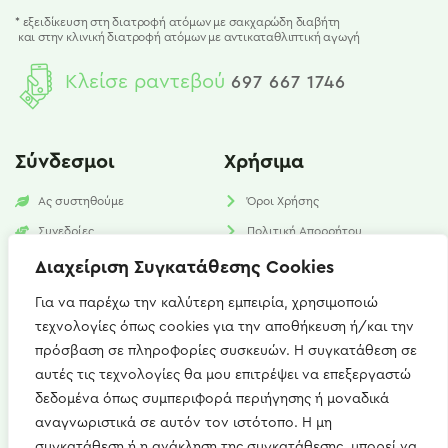
* εξειδίκευση στη διατροφή ατόμων με σακχαρώδη διαβήτη
και
στην κλινική διατροφή ατόμων με αντικαταθλιπτική αγωγή
Κλείσε ραντεβού
697 667 1746
Σύνδεσμοι
Χρήσιμα
Ας συστηθούμε
Όροι Χρήσης
Συνεδρίες
Πολιτική Απορρήτου
Υπηρεσίες
Πολιτική Cookies​
Διαχείριση Συγκατάθεσης Cookies
Νέα
FAQ
Για να παρέχω την καλύτερη εμπειρία, χρησιμοποιώ
τεχνολογίες όπως cookies για την αποθήκευση ή/και την
Επικοινωνία
πρόσβαση σε πληροφορίες συσκευών. Η συγκατάθεση σε
αυτές τις τεχνολογίες θα μου επιτρέψει να επεξεργαστώ
Καισαρείας 15, Αθήνα 115 27
δεδομένα όπως συμπεριφορά περιήγησης ή μοναδικά
+(30) 697 667 1746
αναγνωριστικά σε αυτόν τον ιστότοπο. Η μη
συγκατάθεση ή η ανάκληση της συγκατάθεσης, μπορεί να