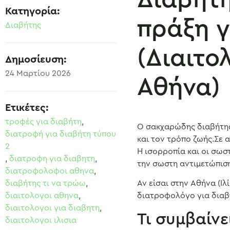
Κατηγορία:
πράξη γ
Διαβήτης
(Διαιτο
Δημοσίευση:
24 Μαρτίου 2026
Αθήνα)
Ετικέτες:
τροφές για διαβήτη
,
Ο σακχαρώδης διαβήτης 
διατροφή για διαβήτη τύπου
και τον τρόπο ζωής.Σε α
2
Η ισορροπία και οι σωσ
,
διατροφη για διαβητη
,
την σωστη αντιμετώπισ
διατροφολοφοι αθηνα
,
διαβήτης τι να τρώω
,
Αν είσαι στην Αθήνα (Ι
διαιτολογοι αθηνα
,
διατροφολόγο για διαβή
διαιτολογοι για διαβητη
,
Τι συμβαίνε
διαιτολογοι ιλισια