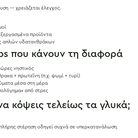
υση — χρειάζεται έλεγχος.
μοί
πεξεργασμένα προϊόντα
ες απλών υδατανθράκων
ips που κάνουν τη διαφορά
 ώρες νηστικός
ακα + πρωτεΐνη (π.χ. ψωμί + τυρί)
ύματα μέσα στη μέρα
πολόγημα» από στρες
να κόψεις τελείως τα γλυκά;
 πλήρης στέρηση οδηγεί συχνά σε υπερκατανάλωση.