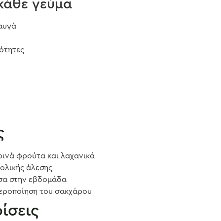
κάθε γεύμα
 αυγά
σότητες
ς
ρινά φρούτα και λαχανικά
 ολικής άλεσης
έσα στην εβδομάδα
εροποίηση του σακχάρου
ρίσεις