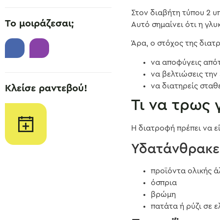
Στον διαβήτη τύπου 2 υ
Το μοιράζεσαι;
Αυτό σημαίνει ότι η γλυ
Άρα, ο στόχος της διατρ
να αποφύγεις από
να βελτιώσεις την
να διατηρείς σταθ
Κλείσε ραντεβού!
Τι να τρως 
Η διατροφή πρέπει να εί
Υδατάνθρακες
προϊόντα ολικής άλ
όσπρια
βρώμη
πατάτα ή ρύζι σε 