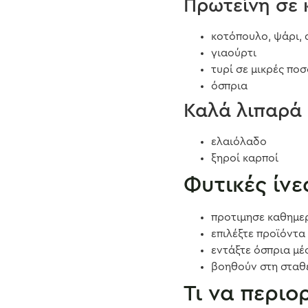
Πρωτεΐνη σε 
κοτόπουλο, ψάρι,
γιαούρτι
τυρί σε μικρές πο
όσπρια
Καλά λιπαρά
ελαιόλαδο
ξηροί καρποί
Φυτικές ίνε
προτιμησε καθημε
επιλέξτε προϊόντα
εντάξτε όσπρια μ
βοηθούν στη σταθ
Τι να περιο