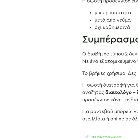
Η σωστή προσέγγιση είν
μικρή ποσότητα
μετά από γεύμα
όχι καθημερινά
Συμπέρασμ
Ο διαβήτης τύπου 2 δεν
Με ένα εξατομικευμένο 
Το βρήκες χρήσιμο; Δες
Η σωστή διατροφή για δι
αναζητάς
διαιτολόγο –
προσέγγιση κάνει τη δι
Για ραντεβού μπορείς ν
στα Ιλίσια ή online σε 
ΠΡΟΗΓΟΥΜΕΝΟ