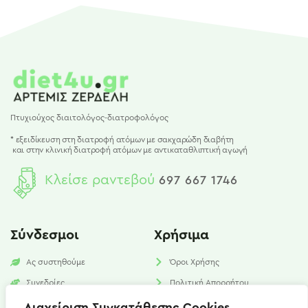
Πτυχιούχος διαιτολόγος-διατροφολόγος
* εξειδίκευση στη διατροφή ατόμων με σακχαρώδη διαβήτη
και
στην κλινική διατροφή ατόμων με αντικαταθλιπτική αγωγή
Κλείσε ραντεβού
697 667 1746
Σύνδεσμοι
Χρήσιμα
Ας συστηθούμε
Όροι Χρήσης
Συνεδρίες
Πολιτική Απορρήτου
Υπηρεσίες
Πολιτική Cookies​
Διαχείριση Συγκατάθεσης Cookies