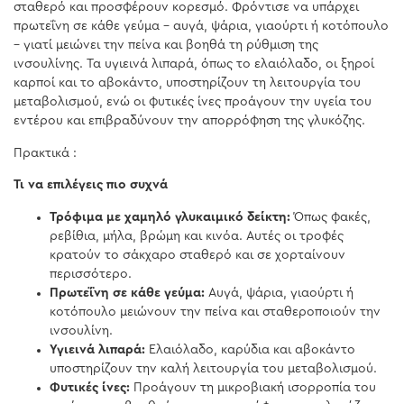
σταθερό και προσφέρουν κορεσμό. Φρόντισε να υπάρχει
πρωτεΐνη σε κάθε γεύμα – αυγά, ψάρια, γιαούρτι ή κοτόπουλο
– γιατί μειώνει την πείνα και βοηθά τη ρύθμιση της
ινσουλίνης. Τα υγιεινά λιπαρά, όπως το ελαιόλαδο, οι ξηροί
καρποί και το αβοκάντο, υποστηρίζουν τη λειτουργία του
μεταβολισμού, ενώ οι φυτικές ίνες προάγουν την υγεία του
εντέρου και επιβραδύνουν την απορρόφηση της γλυκόζης.
Πρακτικά :
Τι να επιλέγεις πιο συχνά
Τρόφιμα με χαμηλό γλυκαιμικό δείκτη:
Όπως φακές,
ρεβίθια, μήλα, βρώμη και κινόα. Αυτές οι τροφές
κρατούν το σάκχαρο σταθερό και σε χορταίνουν
περισσότερο.
Πρωτεΐνη σε κάθε γεύμα:
Αυγά, ψάρια, γιαούρτι ή
κοτόπουλο μειώνουν την πείνα και σταθεροποιούν την
ινσουλίνη.
Υγιεινά λιπαρά:
Ελαιόλαδο, καρύδια και αβοκάντο
υποστηρίζουν την καλή λειτουργία του μεταβολισμού.
Φυτικές ίνες:
Προάγουν τη μικροβιακή ισορροπία του