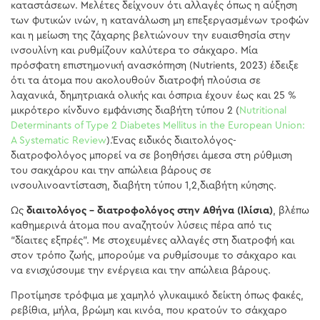
καταστάσεων. Μελέτες δείχνουν ότι αλλαγές όπως η αύξηση
των φυτικών ινών, η κατανάλωση μη επεξεργασμένων τροφών
και η μείωση της ζάχαρης βελτιώνουν την ευαισθησία στην
ινσουλίνη και ρυθμίζουν καλύτερα το σάκχαρο. Μία
πρόσφατη επιστημονική ανασκόπηση (Nutrients, 2023) έδειξε
ότι τα άτομα που ακολουθούν διατροφή πλούσια σε
λαχανικά, δημητριακά ολικής και όσπρια έχουν έως και 25 %
μικρότερο κίνδυνο εμφάνισης διαβήτη τύπου 2 (
Nutritional
Determinants of Type 2 Diabetes Mellitus in the European Union:
A Systematic Review
).Ένας ειδικός διαιτολόγος-
διατροφολόγος μπορεί να σε βοηθήσει άμεσα στη ρύθμιση
του σακχάρου και την απώλεια βάρους σε
ινσουλινοαντίσταση, διαβήτη τύπου 1,2,διαβήτη κύησης.
Ως
διαιτολόγος – διατροφολόγος στην Αθήνα (Ιλίσια)
, βλέπω
καθημερινά άτομα που αναζητούν λύσεις πέρα από τις
“δίαιτες εξπρές”. Με στοχευμένες αλλαγές στη διατροφή και
στον τρόπο ζωής, μπορούμε να ρυθμίσουμε το σάκχαρο και
να ενισχύσουμε την ενέργεια και την απώλεια βάρους.
Προτίμησε τρόφιμα με χαμηλό γλυκαιμικό δείκτη όπως φακές,
ρεβίθια, μήλα, βρώμη και κινόα, που κρατούν το σάκχαρο