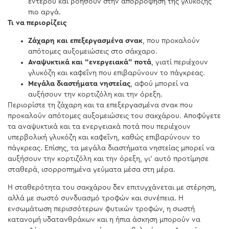
εντέρου και βοηθούν στην απορρόφηση της γλυκόζης
πιο αργά.
Τι να περιορίζεις
Ζάχαρη και επεξεργασμένα σνακ
, που προκαλούν
απότομες αυξομειώσεις στο σάκχαρο.
Αναψυκτικά και “ενεργειακά” ποτά
, γιατί περιέχουν
γλυκόζη και καφεΐνη που επιβαρύνουν το πάγκρεας.
Μεγάλα διαστήματα νηστείας
, αφού μπορεί να
αυξήσουν την κορτιζόλη και την όρεξη.
Περιορίστε τη ζάχαρη και τα επεξεργασμένα σνακ που
προκαλούν απότομες αυξομειώσεις του σακχάρου. Αποφύγετε
τα αναψυκτικά και τα ενεργειακά ποτά που περιέχουν
υπερβολική γλυκόζη και καφεΐνη, καθώς επιβαρύνουν το
πάγκρεας. Επίσης, τα μεγάλα διαστήματα νηστείας μπορεί να
αυξήσουν την κορτιζόλη και την όρεξη, γι’ αυτό προτίμησε
σταθερά, ισορροπημένα γεύματα μέσα στη μέρα.
Η σταθερότητα του σακχάρου δεν επιτυγχάνεται με στέρηση,
αλλά με σωστό συνδυασμό τροφών και συνέπεια. Η
ενσωμάτωση περισσότερων φυτικών τροφών, η σωστή
κατανομή υδατανθράκων και η ήπια άσκηση μπορούν να