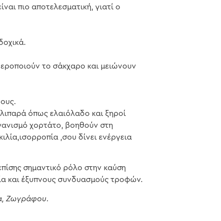
ίναι πιο αποτελεσματική, γιατί ο
δοχικά.
θεροποιούν το σάκχαρο και μειώνουν
ρους.
 λιπαρά όπως ελαιόλαδο και ξηροί
ργανισμό χορτάτο, βοηθούν στη
ιλία,ισορροπία ,σου δίνει ενέργεια
 επίσης σημαντικό ρόλο στην καύση
οπία και έξυπνους συνδυασμούς τροφών.
ια, Ζωγράφου
.