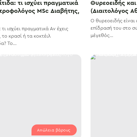
τιδα: τι ισχύει πραγματικά
Θυρεοειδής και 
ατροφολόγος MSc Διαβήτης,
(Διαιτολόγος Α
Ο θυρεοειδής είναι 
επίδρασή του στο σ
 τι ισχύει πραγματικά Αν έχεις
μέγεθός...
 το κρασί ή τα κοκτέιλ
? Το...
Απώλεια βάρους