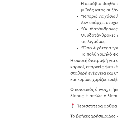
Η αερόβια βοηθά σ
μυϊκός ιστός αυξάν
“Μπορώ να χάσω λί
Δεν υπάρχει στοχε
“Οι υδατάνθρακες 
Οι υδατάνθρακες χ
τις λιγούρες.
“Όσο λιγότερο τρ
Το πολύ χαμηλό φα
Η σωστή διατροφή για 
καρποί, επαρκείς φυτικ
σταθερή ενέργεια και υ
και κυρίως χαρίζει ευεξ
Ο ποιοτικός ύπνος, η ή
λίπους. Η απώλεια λίπο
Περισσότερα άρθρα
Το βρήκες χρήσιμο;Δες 