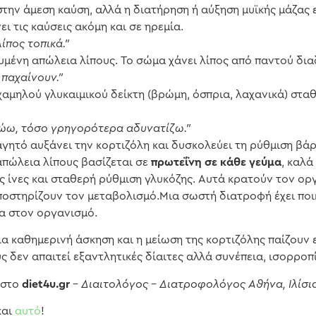
την άμεση καύση, αλλά η διατήρηση ή αύξηση μυϊκής μάζας ε
ει τις καύσεις ακόμη και σε ηρεμία.
πος τοπικά.”
υμένη απώλεια λίπους. Το σώμα χάνει λίπος από παντού δια
παχαίνουν.”
αμηλού γλυκαιμικού δείκτη (βρώμη, όσπρια, λαχανικά) στα
ώω, τόσο γρηγορότερα αδυνατίζω.”
γητό αυξάνει την κορτιζόλη και δυσκολεύει τη ρύθμιση βά
απώλεια λίπους βασίζεται σε
πρωτεΐνη σε κάθε γεύμα
, καλά
ές ίνες και σταθερή ρύθμιση γλυκόζης. Αυτά κρατούν τον ο
ποστηρίζουν τον μεταβολισμό.Μια σωστή διατροφή έχει ποικ
ία στον οργανισμό.
πια καθημερινή άσκηση και η μείωση της κορτιζόλης παίζουν
υς δεν απαιτεί εξαντλητικές δίαιτες αλλά συνέπεια, ισορρ
 στο
diet4u.gr
–
Διαιτολόγος – Διατροφολόγος Αθήνα, Ιλίσ
και
αυτό
!