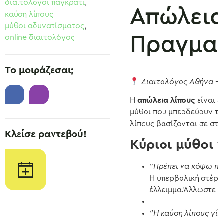
διαιτολογοι παγκρατι
,
Απώλεια
καύση λίπους
,
μύθοι αδυνατίσματος
,
Πραγματ
online διαιτολόγος
Το μοιράζεσαι;
Διαιτολόγος Αθήνα –
Η
απώλεια λίπους
είναι
μύθοι που μπερδεύουν τ
λίπους βασίζονται σε στ
Κλείσε ραντεβού!
Κύριοι μύθοι
“Πρέπει να κόψω π
Η υπερβολική στέρ
έλλειμμα.Άλλωστε 
“Η καύση λίπους γ