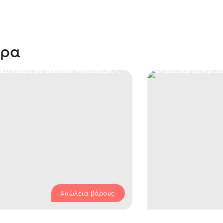
θρα
Απώλεια βάρους