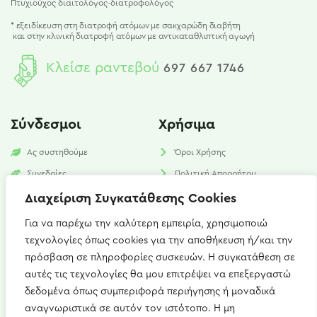
Πτυχιούχος διαιτολόγος-διατροφολόγος
* εξειδίκευση στη διατροφή ατόμων με σακχαρώδη διαβήτη
και
στην κλινική διατροφή ατόμων με αντικαταθλιπτική αγωγή
Κλείσε ραντεβού
697 667 1746
Σύνδεσμοι
Χρήσιμα
Ας συστηθούμε
Όροι Χρήσης
Συνεδρίες
Πολιτική Απορρήτου
Υπηρεσίες
Πολιτική Cookies​
Διαχείριση Συγκατάθεσης Cookies
Νέα
FAQ
Για να παρέχω την καλύτερη εμπειρία, χρησιμοποιώ
τεχνολογίες όπως cookies για την αποθήκευση ή/και την
Επικοινωνία
πρόσβαση σε πληροφορίες συσκευών. Η συγκατάθεση σε
αυτές τις τεχνολογίες θα μου επιτρέψει να επεξεργαστώ
Καισαρείας 15, Αθήνα 115 27
δεδομένα όπως συμπεριφορά περιήγησης ή μοναδικά
+(30) 697 667 1746
αναγνωριστικά σε αυτόν τον ιστότοπο. Η μη