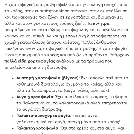
Η χορτοφαγική διατροφή οφείλεται στην επιλογή αποχής από
το κρέας, στην ευαισθητοποίηση απέναντι στην εκμετάλλευση
και τις κακουχίες των ζώων σε εργοστάσια και βιομηχανίες,
αλλά και στον γενικότερος τρόπος ζωής. Τα
κίνητρα
μπορούμε να τα κατατάξουμε σε ψυχολογικά, περιβαλλοντικά,
κοινωνικά και ηθικά. Αν και η μεσογειακή διατροφή προτείνει
χαμηλή κατανάλωση άπαχου κρέατος, πολλοί άνθρωποι
επιλέγουν έναν χορτοφαγικό τύπο διατροφής. Η χορτοφαγία
είναι η αποχή από το κρέας και από ζωικά προϊόντα. Υπάρχουν
πολλά είδη χορτοφαγίας
ανάλογα με τα τρόφιμα που
αποκλείονται από τη διατροφή:
Αυστηρή χορτοφαγία (βίγκαν)
: Έχει αποκλειστεί από το
καθημερινό διαιτολόγιο όχι μόνο το κρέας, αλλά και
όλα τα ζωικά προϊόντα (αυγά, γάλα, μέλι, κοκ)
Αυγο-χορτοφαγία
: Έχει αποκλειστεί το κρέας, τα ψαριά,
τα θαλασσινά και τα γαλακτοκομικά αλλά επιτρέπονται
τα αυγά στη διατροφή.
Γαλακτο-αυγοχορτοφαγία
: Επιτρέπονται
γαλακτοκομικά και αυγά, αποχή μόνο από το κρέας!
Γαλακτοχορτοφαγία
: Όχι στο κρέας και στα αυγά, ναι