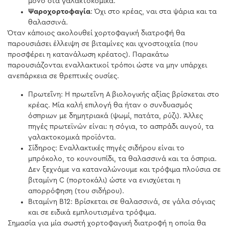
μόνο στα γαλακτοκομικά.
Ψαροχορτοφαγία
: Όχι στο κρέας, ναι στα ψάρια και τα
θαλασσινά.
Όταν κάποιος ακολουθεί χορτοφαγική διατροφή θα
παρουσιάσει έλλειψη σε βιταμίνες και ιχνοστοιχεία (που
προσφέρει η κατανάλωση κρέατος). Παρακάτω
παρουσιάζονται εναλλακτικοί τρόποι ώστε να μην υπάρχει
ανεπάρκεια σε θρεπτικές ουσίες.
Πρωτεΐνη: Η πρωτεΐνη Α βιολογικής αξίας βρίσκεται στο
κρέας. Μία καλή επιλογή θα ήταν ο συνδυασμός
όσπριων με δημητριακά (ψωμί, πατάτα, ρύζι). Άλλες
πηγές πρωτεϊνών είναι: η σόγια, το ασπράδι αυγού, τα
γαλακτοκομικά προϊόντα.
Σίδηρος: Εναλλακτικές πηγές σιδήρου είναι το
μπρόκολο, το κουνουπίδι, τα θαλασσινά και τα όσπρια.
Δεν ξεχνάμε να καταναλώνουμε και τρόφιμα πλούσια σε
βιταμίνη C (πορτοκάλι) ώστε να ενισχύεται η
απορρόφηση (του σιδήρου).
Βιταμίνη Β12: Βρίσκεται σε θαλασσινά, σε γάλα σόγιας
και σε ειδικά εμπλουτισμένα τρόφιμα.
Σημασία για μία σωστή χορτοφαγική διατροφή η οποία θα