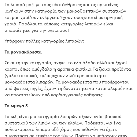
Τα λιπαρά μαζί με τους υδατάνθρακες και τις πρωτεΐνες
,ανήκουν στην κατηγορία των μακροθρεπτικών συστατικών
και μας χαρίζουν ενέργεια. Έχουν συσχετιστεί με αρνητική
χροιά. Παρόλαυτα κάποιες κατηγορίες λιπαρών είναι
απαραίτητες για την υγεία σου!
Υπάρχουν πολλές κατηγορίες λιπαρών:
Τα μονοακόρεστα
Σε αυτή την κατηγορία, ανήκει το ελαιόλαδο αλλά και ξηροί
καρποί όπως αμύγδαλα ή αράπικα φιστίκια.Tα ζωικά προϊόντα
(γαλακτοκομικά, κρέας)έχουν λιγότερη ποσότητα
μονοακόρεστα λιπαρών. Τα μονοακόρεστα που προέρχονται
από φυτικές πηγές, έχουν τη δυνατότητα να καταπολεμούν και
να προστατεύουν από καρδιαγγειακές παθήσεις.
Τα ωμέγα 3
Τα ω3, είναι μια κατηγορία λιπαρών οξέων, ενός βασικού
συστατικού των λιπών και των ελαίων. Πρόκειται για ένα
πολυακόρεστο λιπαρό οξύ ,όρος που πιθανόν να έχετε
συναντήσει σε ετικέτες τροφίμων. Πρέπει να υπάρχουν στην