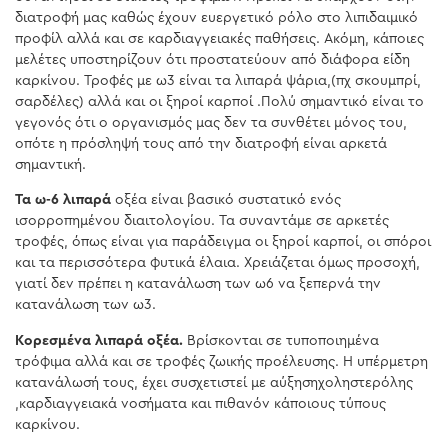
διατροφή μας καθώς έχουν ευεργετικό ρόλο στο λιπιδαιμικό
προφίλ αλλά και σε καρδιαγγειακές παθήσεις. Ακόμη, κάποιες
μελέτες υποστηρίζουν ότι προστατεύουν από διάφορα είδη
καρκίνου. Τροφές με ω3 είναι τα λιπαρά ψάρια,(πχ σκουμπρί,
σαρδέλες) αλλά και οι ξηροί καρποί .Πολύ σημαντικό είναι το
γεγονός ότι ο οργανισμός μας δεν τα συνθέτει μόνος του,
οπότε η πρόσληψή τους από την διατροφή είναι αρκετά
σημαντική.
Τα ω-6 λιπαρά
οξέα είναι βασικό συστατικό ενός
ισορροπημένου διαιτολογίου. Τα συναντάμε σε αρκετές
τροφές, όπως είναι για παράδειγμα οι ξηροί καρποί, οι σπόροι
και τα περισσότερα φυτικά έλαια. Χρειάζεται όμως προσοχή,
γιατί δεν πρέπει η κατανάλωση των ω6 να ξεπερνά την
κατανάλωση των ω3.
Ko
ρεσμένα λιπαρά οξέα.
Bρίσκονται σε τυποποιημένα
τρόφιμα αλλά και σε τροφές ζωικής προέλευσης. Η υπέρμετρη
κατανάλωσή τους, έχει συσχετιστεί με αύξησηχοληστερόλης
,καρδιαγγειακά νοσήματα και πιθανόν κάποιους τύπους
καρκίνου.