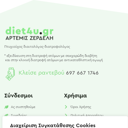
Πτυχιούχος διαιτολόγος-διατροφολόγος
* εξειδίκευση στη διατροφή ατόμων με σακχαρώδη διαβήτη
και
στην κλινική διατροφή ατόμων με αντικαταθλιπτική αγωγή
Κλείσε ραντεβού
697 667 1746
Σύνδεσμοι
Χρήσιμα
Ας συστηθούμε
Όροι Χρήσης
Συνεδρίες
Πολιτική Απορρήτου
Υπηρεσίες
Πολιτική Cookies​
Διαχείριση Συγκατάθεσης Cookies