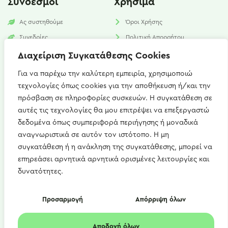
Σύνδεσμοι
Χρήσιμα
Ας συστηθούμε
Όροι Χρήσης
Συνεδρίες
Πολιτική Απορρήτου
Υπηρεσίες
Πολιτική Cookies​
Διαχείριση Συγκατάθεσης Cookies
Νέα
FAQ
Για να παρέχω την καλύτερη εμπειρία, χρησιμοποιώ
τεχνολογίες όπως cookies για την αποθήκευση ή/και την
Επικοινωνία
πρόσβαση σε πληροφορίες συσκευών. Η συγκατάθεση σε
αυτές τις τεχνολογίες θα μου επιτρέψει να επεξεργαστώ
Καισαρείας 15, Αθήνα 115 27
δεδομένα όπως συμπεριφορά περιήγησης ή μοναδικά
+(30) 697 667 1746
αναγνωριστικά σε αυτόν τον ιστότοπο. Η μη
συγκατάθεση ή η ανάκληση της συγκατάθεσης, μπορεί να
artemis.zerdeli@gmail.com
επηρεάσει αρνητικά αρνητικά ορισμένες λειτουργίες και
Δευ - Παρ : 09:00 - 21:00
δυνατότητες.
Copyright © 2022 diet4u.gr | Άρτεμις Ζερδελή
Προσαρμογή
Απόρριψη όλων
Αποδοχή όλων