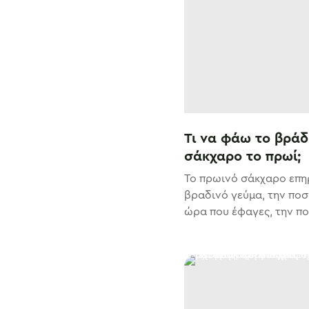
Τι να φάω το βράδ
σάκχαρο το πρωί;
Το πρωινό σάκχαρο επη
βραδινό γεύμα, την πο
ώρα που έφαγες, την ποι