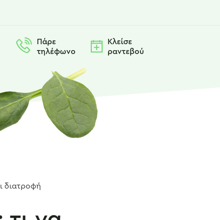
Πάρε
Κλείσε
τηλέφωνο
ραντεβού
 τι να