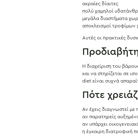
ακραίες δίαιτες
πολύ χαμηλοί υδατάνθρ
μεγάλα διαστήματα χωρ
αποκλεισμοί τροφίμων 
Αυτές οι πρακτικές δυ
Προδιαβήτη
Η διαχείριση του βάρου
και να στηρίζεται σε ι
diet είναι συχνά απαραί
Πότε χρειά
Αν έχεις διαγνωστεί με
αν παρατηρείς αυξημένο
αν υπάρχει οικογενειακ
η έγκαιρη διατροφική π