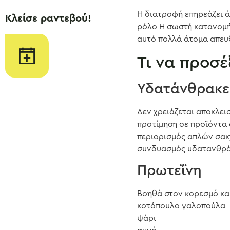
Η διατροφή επηρεάζει ά
Κλείσε ραντεβού!
ρόλο Η σωστή κατανομή
αυτό πολλά άτομα απευθ
Τι να προσέ
Υδατάνθρακε
Δεν χρειάζεται αποκλει
προτίμηση σε προϊόντα 
περιορισμός απλών σα
συνδυασμός υδατανθράκ
Πρωτεΐνη
Βοηθά στον κορεσμό κα
κοτόπουλο γαλοπούλα
ψάρι