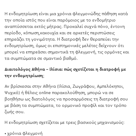
Η ενδομητρίωση είναι μια χρόνια φλεγμονώδης πάθηση κατά
την οποία ιστός που είναι παρόμοιος με το ενδομήτριο
αναπτύσσεται εκτός μήτρας. Προκαλεί συχνά πόνο, έντονη
περίοδο, κόπωση,κακουχία και σε αρκετές περιπτώσεις
επηρεάζει τη γονιμότητα. Η διατροφή δεν θεραπεύει την
ενδομητρίωση, όμως οι επιστημονικές μελέτες δείχνουν ότι
μπορεί να επηρεάσει σημαντικά τη φλεγμονή, τις ορμόνες και
τα συμπτώματα σε σμαντικό βαθμό.
Διαιτολόγος Αθήνα – Ιλίσια: πώς σχετίζεται η διατροφή με
την ενδομητρίωση
;
Αν βρίσκεσαι στην Αθήνα (Ιλίσια, Ζωγράφου, Αμπελόκηποι,
Ψυχικό) ή θέλεις online παρακολούθηση, μπορώ να σε
βοηθήσω ως διατoλόγος να προσαρμόσεις τη διατροφή σου
με βάση τα συμπτώματα, το ορμονικό προφίλ και τον τρόπο
ζωής σου.
Η ενδομητρίωση σχετίζεται με τρεις βασικούς μηχανισμούς:
• χρόνια φλεγμονή