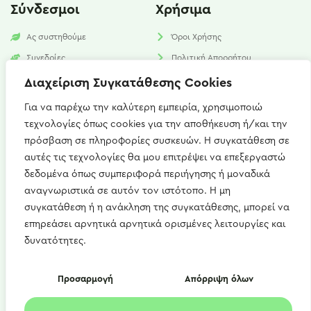
Σύνδεσμοι
Χρήσιμα
Ας συστηθούμε
Όροι Χρήσης
Συνεδρίες
Πολιτική Απορρήτου
Υπηρεσίες
Πολιτική Cookies​
Διαχείριση Συγκατάθεσης Cookies
Νέα
FAQ
Για να παρέχω την καλύτερη εμπειρία, χρησιμοποιώ
τεχνολογίες όπως cookies για την αποθήκευση ή/και την
Επικοινωνία
πρόσβαση σε πληροφορίες συσκευών. Η συγκατάθεση σε
αυτές τις τεχνολογίες θα μου επιτρέψει να επεξεργαστώ
Καισαρείας 15, Αθήνα 115 27
δεδομένα όπως συμπεριφορά περιήγησης ή μοναδικά
+(30) 697 667 1746
αναγνωριστικά σε αυτόν τον ιστότοπο. Η μη
συγκατάθεση ή η ανάκληση της συγκατάθεσης, μπορεί να
artemis.zerdeli@gmail.com
επηρεάσει αρνητικά αρνητικά ορισμένες λειτουργίες και
Δευ - Παρ : 09:00 - 21:00
δυνατότητες.
Copyright © 2022 diet4u.gr | Άρτεμις Ζερδελή
Προσαρμογή
Απόρριψη όλων