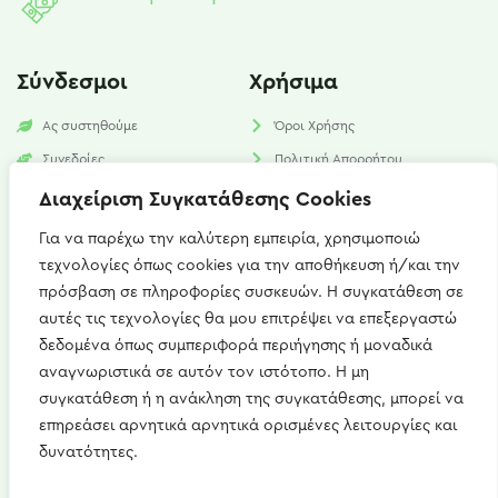
Σύνδεσμοι
Χρήσιμα
Ας συστηθούμε
Όροι Χρήσης
Συνεδρίες
Πολιτική Απορρήτου
Υπηρεσίες
Πολιτική Cookies​
Διαχείριση Συγκατάθεσης Cookies
Νέα
FAQ
Για να παρέχω την καλύτερη εμπειρία, χρησιμοποιώ
τεχνολογίες όπως cookies για την αποθήκευση ή/και την
Επικοινωνία
πρόσβαση σε πληροφορίες συσκευών. Η συγκατάθεση σε
αυτές τις τεχνολογίες θα μου επιτρέψει να επεξεργαστώ
Καισαρείας 15, Αθήνα 115 27
δεδομένα όπως συμπεριφορά περιήγησης ή μοναδικά
+(30) 697 667 1746
αναγνωριστικά σε αυτόν τον ιστότοπο. Η μη
συγκατάθεση ή η ανάκληση της συγκατάθεσης, μπορεί να
artemis.zerdeli@gmail.com
επηρεάσει αρνητικά αρνητικά ορισμένες λειτουργίες και
Δευ - Παρ : 09:00 - 21:00
δυνατότητες.