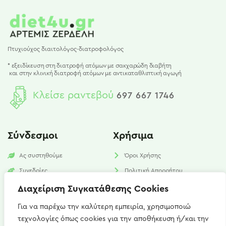
Πτυχιούχος διαιτολόγος-διατροφολόγος
* εξειδίκευση στη διατροφή ατόμων με σακχαρώδη διαβήτη
και
στην κλινική διατροφή ατόμων με αντικαταθλιπτική αγωγή
Κλείσε ραντεβού
697 667 1746
Σύνδεσμοι
Χρήσιμα
Ας συστηθούμε
Όροι Χρήσης
Συνεδρίες
Πολιτική Απορρήτου
Υπηρεσίες
Πολιτική Cookies​
Διαχείριση Συγκατάθεσης Cookies
Νέα
FAQ
Για να παρέχω την καλύτερη εμπειρία, χρησιμοποιώ
τεχνολογίες όπως cookies για την αποθήκευση ή/και την