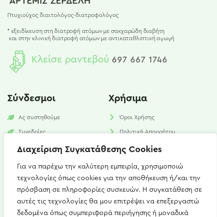
Πτυχιούχος διαιτολόγος-διατροφολόγος
* εξειδίκευση στη διατροφή ατόμων με σακχαρώδη διαβήτη
και
στην κλινική διατροφή ατόμων με αντικαταθλιπτική αγωγή
Κλείσε ραντεβού
697 667 1746
Σύνδεσμοι
Χρήσιμα
Ας συστηθούμε
Όροι Χρήσης
Συνεδρίες
Πολιτική Απορρήτου
Υπηρεσίες
Πολιτική Cookies​
Διαχείριση Συγκατάθεσης Cookies
Νέα
FAQ
Για να παρέχω την καλύτερη εμπειρία, χρησιμοποιώ
τεχνολογίες όπως cookies για την αποθήκευση ή/και την
Επικοινωνία
πρόσβαση σε πληροφορίες συσκευών. Η συγκατάθεση σε
αυτές τις τεχνολογίες θα μου επιτρέψει να επεξεργαστώ
Καισαρείας 15, Αθήνα 115 27
δεδομένα όπως συμπεριφορά περιήγησης ή μοναδικά