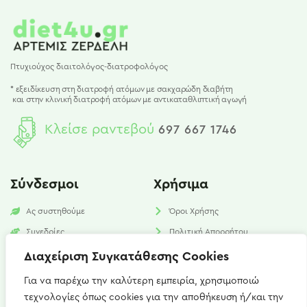
Πτυχιούχος διαιτολόγος-διατροφολόγος
* εξειδίκευση στη διατροφή ατόμων με σακχαρώδη διαβήτη
και
στην κλινική διατροφή ατόμων με αντικαταθλιπτική αγωγή
Κλείσε ραντεβού
697 667 1746
Σύνδεσμοι
Χρήσιμα
Ας συστηθούμε
Όροι Χρήσης
Συνεδρίες
Πολιτική Απορρήτου
Υπηρεσίες
Πολιτική Cookies​
Διαχείριση Συγκατάθεσης Cookies
Νέα
FAQ
Για να παρέχω την καλύτερη εμπειρία, χρησιμοποιώ
τεχνολογίες όπως cookies για την αποθήκευση ή/και την