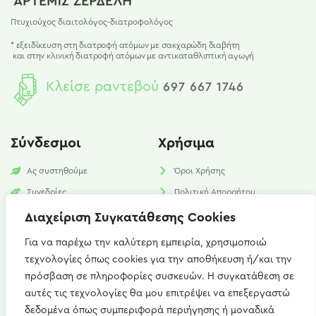
Πτυχιούχος διαιτολόγος-διατροφολόγος
* εξειδίκευση στη διατροφή ατόμων με σακχαρώδη διαβήτη
και
στην κλινική διατροφή ατόμων με αντικαταθλιπτική αγωγή
Κλείσε ραντεβού
697 667 1746
Σύνδεσμοι
Χρήσιμα
Ας συστηθούμε
Όροι Χρήσης
Συνεδρίες
Πολιτική Απορρήτου
Υπηρεσίες
Πολιτική Cookies​
Διαχείριση Συγκατάθεσης Cookies
Νέα
FAQ
Για να παρέχω την καλύτερη εμπειρία, χρησιμοποιώ
τεχνολογίες όπως cookies για την αποθήκευση ή/και την
Επικοινωνία
πρόσβαση σε πληροφορίες συσκευών. Η συγκατάθεση σε
αυτές τις τεχνολογίες θα μου επιτρέψει να επεξεργαστώ
Καισαρείας 15, Αθήνα 115 27
δεδομένα όπως συμπεριφορά περιήγησης ή μοναδικά