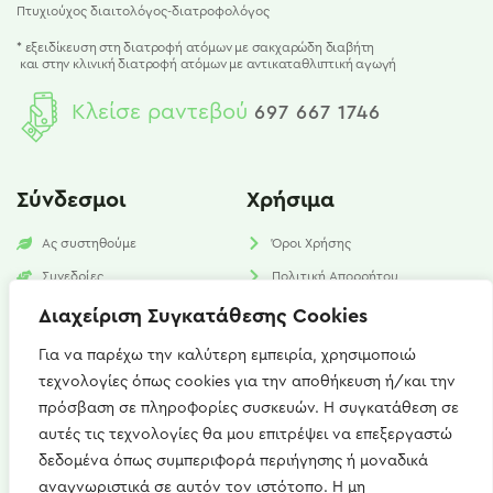
Πτυχιούχος διαιτολόγος-διατροφολόγος
* εξειδίκευση στη διατροφή ατόμων με σακχαρώδη διαβήτη
και
στην κλινική διατροφή ατόμων με αντικαταθλιπτική αγωγή
Κλείσε ραντεβού
697 667 1746
Σύνδεσμοι
Χρήσιμα
Ας συστηθούμε
Όροι Χρήσης
Συνεδρίες
Πολιτική Απορρήτου
Υπηρεσίες
Πολιτική Cookies​
Διαχείριση Συγκατάθεσης Cookies
Νέα
FAQ
Για να παρέχω την καλύτερη εμπειρία, χρησιμοποιώ
τεχνολογίες όπως cookies για την αποθήκευση ή/και την
Επικοινωνία
πρόσβαση σε πληροφορίες συσκευών. Η συγκατάθεση σε
αυτές τις τεχνολογίες θα μου επιτρέψει να επεξεργαστώ
Καισαρείας 15, Αθήνα 115 27
δεδομένα όπως συμπεριφορά περιήγησης ή μοναδικά
+(30) 697 667 1746
αναγνωριστικά σε αυτόν τον ιστότοπο. Η μη